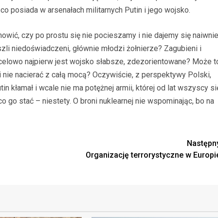
o posiada w arsenałach militarnych Putin i jego wojsko.
nowić, czy po prostu się nie pocieszamy i nie dajemy się naiwni
li niedoświadczeni, głównie młodzi żołnierze? Zagubieni i
elowo najpierw jest wojsko słabsze, zdezorientowane? Może t
i nie nacierać z całą mocą? Oczywiście, z perspektywy Polski,
tin kłamał i wcale nie ma potężnej armii, której od lat wszyscy si
o go stać – niestety. O broni nuklearnej nie wspominając, bo na
Następn
Organizację terrorystyczne w Europi