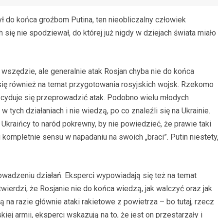
zył do końca groźbom Putina, ten nieobliczalny człowiek
 się nie spodziewał, do której już nigdy w dziejach świata miało
e wszędzie, ale generalnie atak Rosjan chyba nie do końca
 się również na temat przygotowania rosyjskich wojsk. Rzekomo
decyduje się przeprowadzić atak. Podobno wielu młodych
 tych działaniach i nie wiedzą, po co znaleźli się na Ukrainie.
Ukraińcy to naród pokrewny, by nie powiedzieć, że prawie taki
 kompletnie sensu w napadaniu na swoich „braci”. Putin niestety
owadzeniu działań. Eksperci wypowiadają się też na temat
 twierdzi, że Rosjanie nie do końca wiedzą, jak walczyć oraz jak
na razie głównie ataki rakietowe z powietrza – bo tutaj, rzecz
kiej armii, eksperci wskazują na to, że jest on przestarzały i