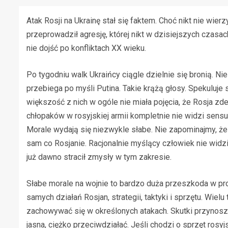
Atak Rosji na Ukrainę stał się faktem. Choć nikt nie wier
przeprowadził agresję, której nikt w dzisiejszych czasach
nie dojść po konfliktach XX wieku.
Po tygodniu walk Ukraińcy ciągle dzielnie się bronią. Ni
przebiega po myśli Putina. Takie krążą głosy. Spekuluje
większość z nich w ogóle nie miała pojęcia, że Rosja z
chłopaków w rosyjskiej armii kompletnie nie widzi sensu w
Morale wydają się niezwykle słabe. Nie zapominajmy, że 
sam co Rosjanie. Racjonalnie myślący człowiek nie widzi
już dawno stracił zmysły w tym zakresie.
Słabe morale na wojnie to bardzo duża przeszkoda w pr
samych działań Rosjan, strategii, taktyki i sprzętu. Wielu
zachowywać się w określonych atakach. Skutki przynoszą 
jasna, ciężko przeciwdziałać. Jeśli chodzi o sprzęt rosyjs