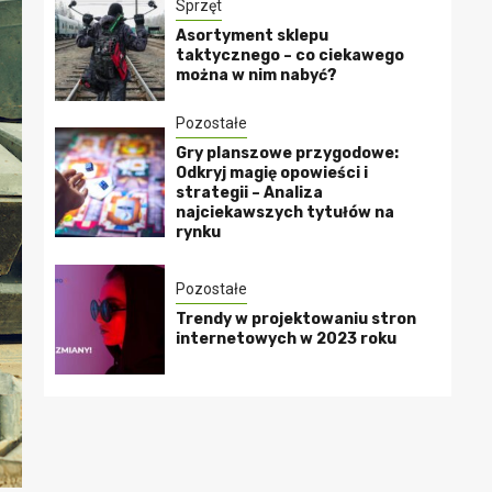
Sprzęt
Asortyment sklepu
taktycznego – co ciekawego
można w nim nabyć?
Pozostałe
Gry planszowe przygodowe:
Odkryj magię opowieści i
strategii – Analiza
najciekawszych tytułów na
rynku
Pozostałe
Trendy w projektowaniu stron
internetowych w 2023 roku