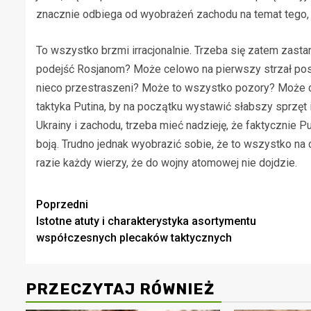
znacznie odbiega od wyobrażeń zachodu na temat tego, c
To wszystko brzmi irracjonalnie. Trzeba się zatem zasta
podejść Rosjanom? Może celowo na pierwszy strzał posz
nieco przestraszeni? Może to wszystko pozory? Może c
taktyka Putina, by na początku wystawić słabszy sprzęt 
Ukrainy i zachodu, trzeba mieć nadzieję, że faktycznie Pu
boją. Trudno jednak wyobrazić sobie, że to wszystko na c
razie każdy wierzy, że do wojny atomowej nie dojdzie.
Zobacz
Poprzedni
Istotne atuty i charakterystyka asortymentu
wpisy
współczesnych plecaków taktycznych
PRZECZYTAJ RÓWNIEŻ