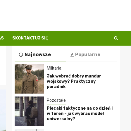
AS
SKONTAKTUJ SIĘ
Najnowsze
Popularne
Militaria
Jak wybrać dobry mundur
wojskowy? Praktyczny
poradnik
Pozostałe
Plecaki taktyczne na co dzień i
w teren – jak wybrać model
uniwersalny?