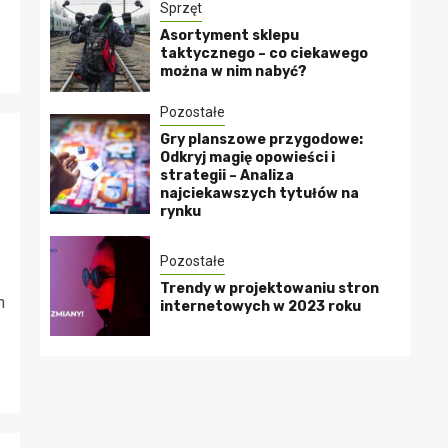
Sprzęt
Asortyment sklepu
taktycznego – co ciekawego
można w nim nabyć?
Pozostałe
Gry planszowe przygodowe:
Odkryj magię opowieści i
strategii – Analiza
najciekawszych tytułów na
rynku
Pozostałe
Trendy w projektowaniu stron
h
internetowych w 2023 roku