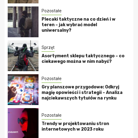
Pozostałe
Plecaki taktyczne na co dzień i w
teren – jak wybrać model
uniwersalny?
Sprzęt
Asortyment sklepu taktycznego – co
ciekawego można w nim nabyć?
Pozostałe
Gry planszowe przygodowe: Odkryj
magię opowieści i strategii – Analiza
najciekawszych tytułów na rynku
Pozostałe
Trendy w projektowaniu stron
internetowych w 2023 roku