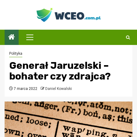
Przejdź
do
treści
Menu
główne
Polityka
Generał Jaruzelski –
bohater czy zdrajca?
7 marca 2022
Daniel Kowalski