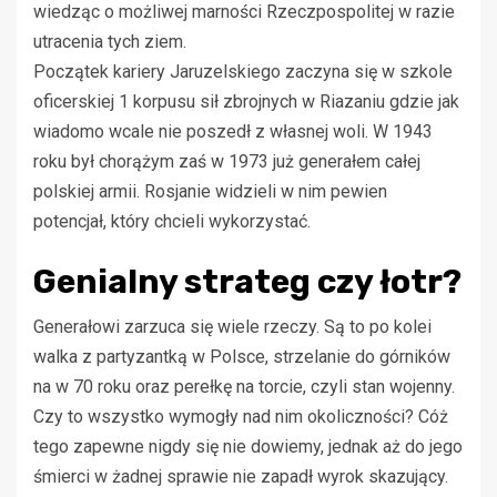
wiedząc o możliwej marności Rzeczpospolitej w razie
utracenia tych ziem.
Początek kariery Jaruzelskiego zaczyna się w szkole
oficerskiej 1 korpusu sił zbrojnych w Riazaniu gdzie jak
wiadomo wcale nie poszedł z własnej woli. W 1943
roku był chorążym zaś w 1973 już generałem całej
polskiej armii. Rosjanie widzieli w nim pewien
potencjał, który chcieli wykorzystać.
Genialny strateg czy łotr?
Generałowi zarzuca się wiele rzeczy. Są to po kolei
walka z partyzantką w Polsce, strzelanie do górników
na w 70 roku oraz perełkę na torcie, czyli stan wojenny.
Czy to wszystko wymogły nad nim okoliczności? Cóż
tego zapewne nigdy się nie dowiemy, jednak aż do jego
śmierci w żadnej sprawie nie zapadł wyrok skazujący.